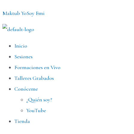
Ir
Maktub YoSoy Emi
al
contenido
Menú
Inicio
Sesiones
Formaciones en Vivo
Talleres Grabados
Conóceme
¿Quién soy?
YouTube
Tienda