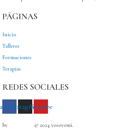
PÁGINAS
Inicio
Talleres
Formaciones
Terapias
REDES SOCIALES
acebook
Instagram
Youtube
by
SatWebs
© 2024 yosoyemi.