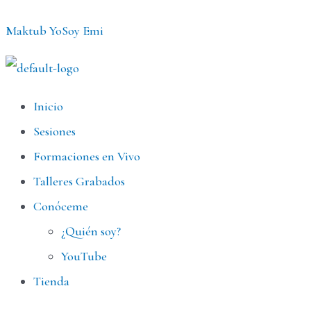
Ir
Maktub YoSoy Emi
al
contenido
Menú
Inicio
Sesiones
Formaciones en Vivo
Talleres Grabados
Conóceme
¿Quién soy?
YouTube
Tienda