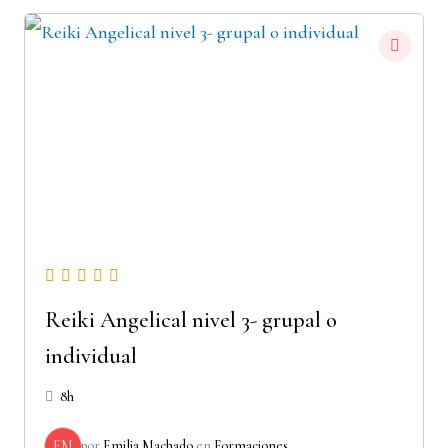
Reiki Angelical nivel 3- grupal o
individual
8h
EM
por
Emilia Machado
en
Formaciones