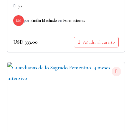
9h
EM
por
Emilia Machado
en
Formaciones
USD
333.00
Añadir al carrito