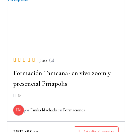
5.00
(2)
Formación Tameana- en vivo zoom y
presencial Piriapolis
6h
EM
por
Emilia Machado
en
Formaciones
USD
188.00
Añadir al carrito