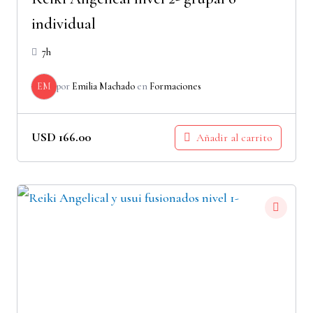
individual
7h
EM
por
Emilia Machado
en
Formaciones
USD
166.00
Añadir al carrito