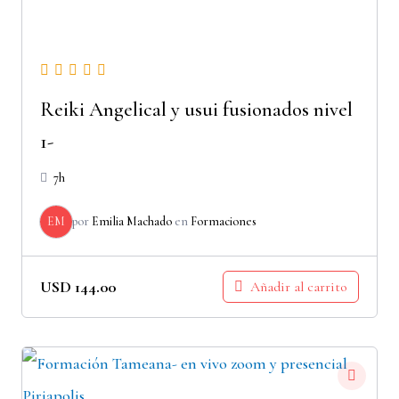
Reiki Angelical y usui fusionados nivel
1-
7h
EM
por
Emilia Machado
en
Formaciones
USD
144.00
Añadir al carrito