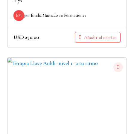
7h
EM
por
Emilia Machado
en
Formaciones
USD
250.00
Añadir al carrito