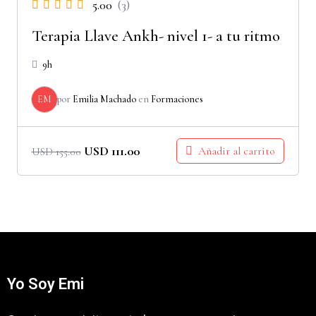
5.00
(3)
Terapia Llave Ankh- nivel 1- a tu ritmo
9h
EM
por
Emilia Machado
en
Formaciones
USD
111.00
Añadir al carrito
USD
155.00
Yo Soy Emi