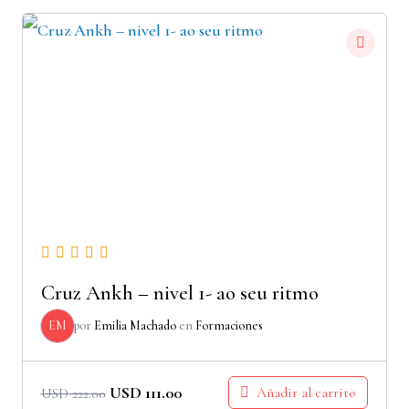
Cruz Ankh – nivel 1- ao seu ritmo
EM
por
Emilia Machado
en
Formaciones
USD
111.00
Añadir al carrito
USD
222.00