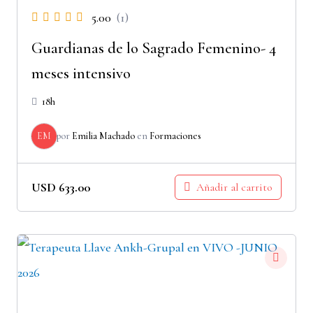
5.00
(1)
Guardianas de lo Sagrado Femenino- 4
meses intensivo
18h
EM
por
Emilia Machado
en
Formaciones
USD
633.00
Añadir al carrito