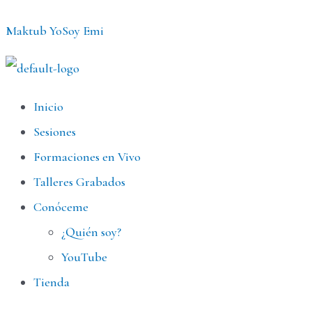
Ir
Maktub YoSoy Emi
al
contenido
Menú
Inicio
Sesiones
Formaciones en Vivo
Talleres Grabados
Conóceme
¿Quién soy?
YouTube
Tienda