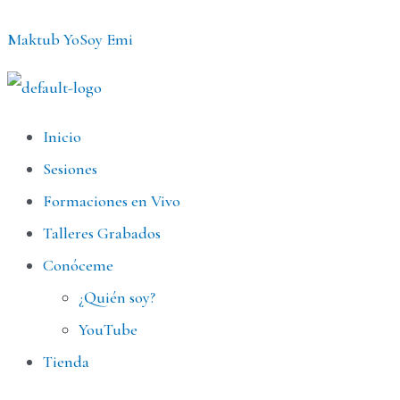
Ir
Maktub YoSoy Emi
al
contenido
Menú
Inicio
Sesiones
Formaciones en Vivo
Talleres Grabados
Conóceme
¿Quién soy?
YouTube
Tienda