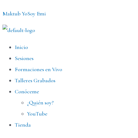
Ir
Maktub YoSoy Emi
al
contenido
Menú
Inicio
Sesiones
Formaciones en Vivo
Talleres Grabados
Conóceme
¿Quién soy?
YouTube
Tienda