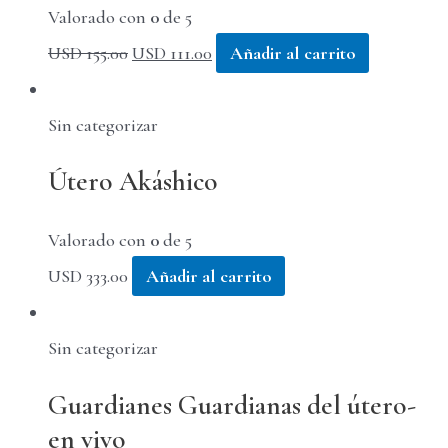
Valorado con
0
de 5
El
El
USD
155.00
USD
111.00
Añadir al carrito
precio
precio
original
actual
Sin categorizar
era:
es:
Útero Akáshico
USD 155.00.
USD 111.00.
Valorado con
0
de 5
USD
333.00
Añadir al carrito
Sin categorizar
Guardianes Guardianas del útero-
en vivo