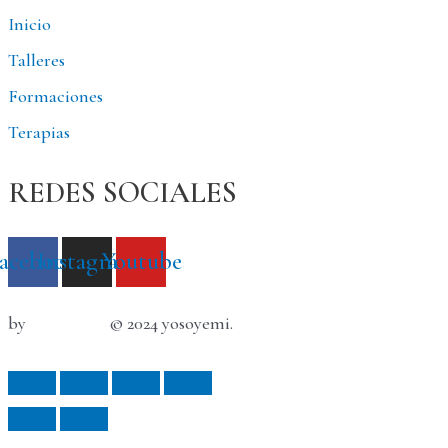
Inicio
Talleres
Formaciones
Terapias
REDES SOCIALES
acebook
Instagram
Youtube
by
SatWebs
© 2024 yosoyemi.