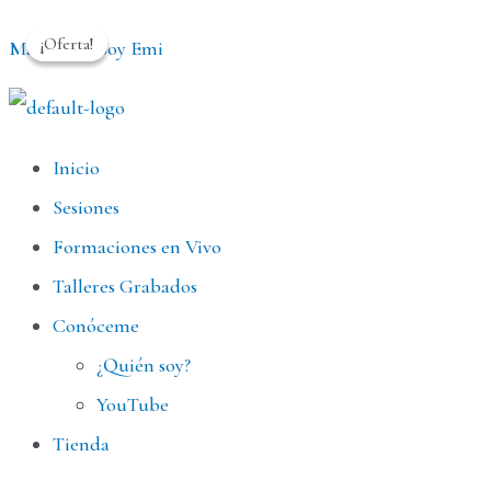
Ir
¡Oferta!
¡Oferta!
Maktub YoSoy Emi
al
contenido
Menú
Inicio
Sesiones
Formaciones en Vivo
Talleres Grabados
Conóceme
¿Quién soy?
YouTube
Tienda