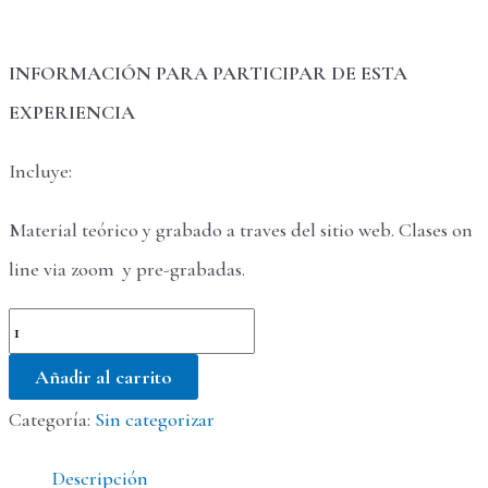
INFORMACIÓN PARA PARTICIPAR DE ESTA
EXPERIENCIA
Incluye:
Material teórico y grabado a traves del sitio web. Clases on
line via zoom y pre-grabadas.
Guardianas
de
Añadir al carrito
lo
Categoría:
Sin categorizar
Sagrado
Descripción
Femenino