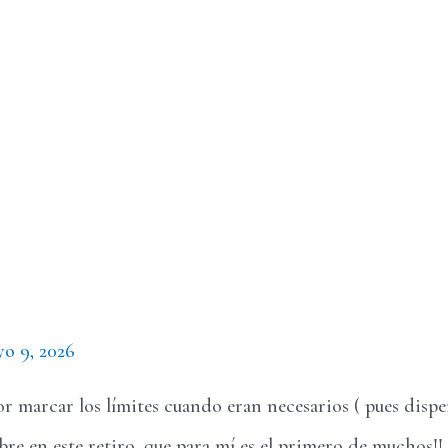
o 9, 2026
or marcar los límites cuando eran necesarios ( pues dispe
ibre en este retiro, que para mí es el primero de muchos!