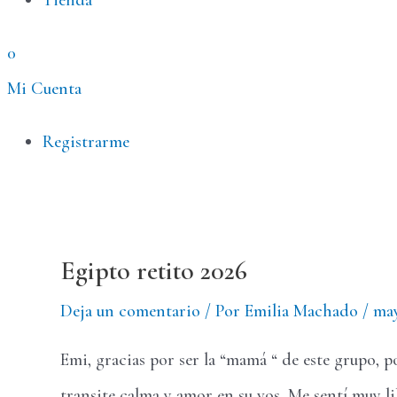
Tienda
0
Mi Cuenta
Menú
Registrarme
Egipto retito 2026
Deja un comentario
/ Por
Emilia Machado
/
may
Emi, gracias por ser la “mamá “ de este grupo, p
transite calma y amor en su vos. Me sentí muy l