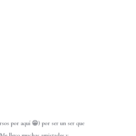
rsos por aquí 😁) por ser un ser que
! Me llevo muchas amistades y