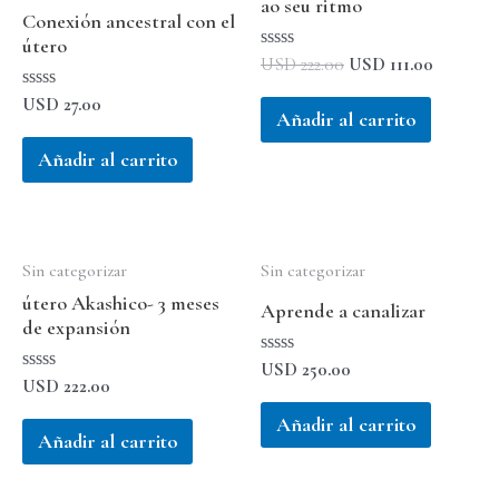
ao seu ritmo
Conexión ancestral con el
útero
Valorado
USD
222.00
USD
111.00
con
0
Valorado
USD
27.00
de
Añadir al carrito
con
5
0
de
Añadir al carrito
5
Sin categorizar
Sin categorizar
útero Akashico- 3 meses
Aprende a canalizar
de expansión
Valorado
USD
250.00
Valorado
con
USD
222.00
con
0
0
de
Añadir al carrito
de
5
Añadir al carrito
5